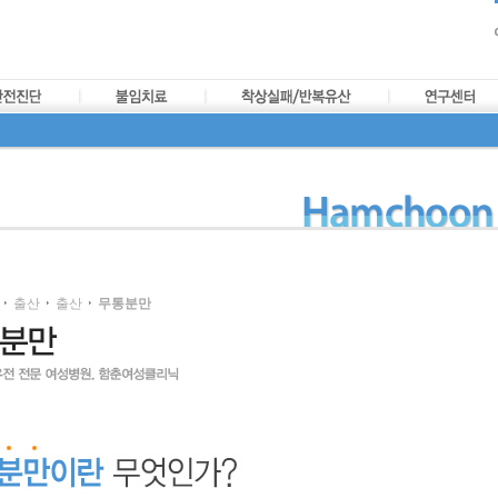
출산
출산
무통분만