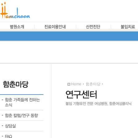
Home
함춘마당