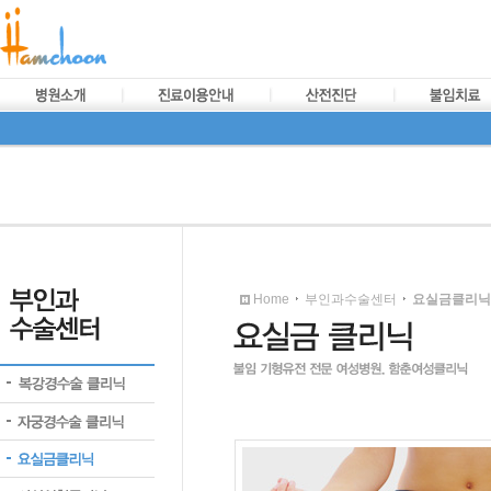
Home
부인과수술센터
요실금클리닉